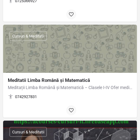
0725366927
Cursuri & Meditatii
Meditatii Limba Română și Matematică
Meditații Limba Română și Matematică – Clasele I-IV Ofer meditații individuale sau în grup restrâns, la…
0742927831
Cursuri & Meditatii