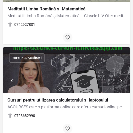
Meditatii Limba Română și Matematică
Meditații Limba Română și Matematică – Clasele I-IV Ofer meditații individuale sau în grup restrâns, la…
0742927831
Cursuri & Meditatii
Cursuri pentru utilizarea calculatorului si laptopului
ACOURSES este o platforma online care ofera cursuri online pentru utilizarea calculatorului si…
0728682990