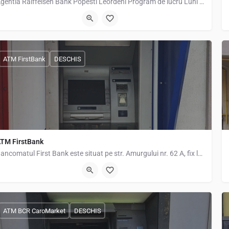
Agentia Raiffeisen Bank Popesti Leordeni Program de lucru Luni 09:30–13:30, 14–17:30 marți…
oseaua Olteniței 23, Popești-Leordeni 077160, Romania, 44.38007, 26.16691
ATM FirstBank
DESCHIS
TM FirstBank
Bancomatul First Bank este situat pe str. Amurgului nr. 62 A, fix langa Bistro Decan, in apropierea statiei…
tr. Amurgului 62a, Popești-Leordeni 077160, Romania, 44.36779, 26.14635
ATM BCR CaroMarket
DESCHIS