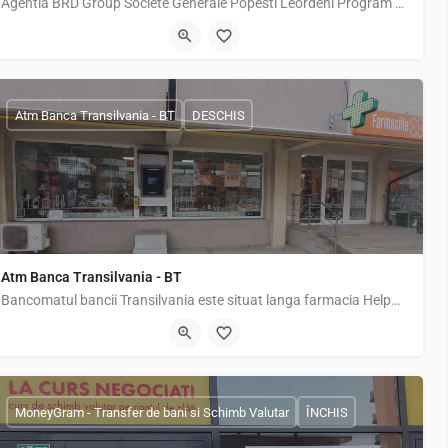
Agentia BRD Group Societe Generale Popesti Leordeni Program de lucru Luni-…
Șoseaua Olteniței 23, Popești-Leordeni 077160, Romania, 44.38008, 26.16694
Atm Banca Transilvania - BT
DESCHIS
Atm Banca Transilvania - BT
Bancomatul bancii Transilvania este situat langa farmacia HelpNet de pe strada Popesti-Vest nr. 2
4
Strada Popești Vest 20, Popesti-Leordeni, Romania, 44.36455, 26.14740
MoneyGram - Transfer de bani si Schimb Valutar
ÎNCHIS