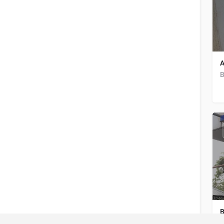
A
D
B