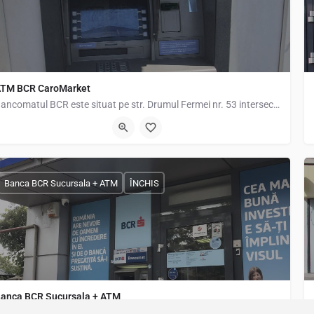
TM BCR CaroMarket
Bancomatul BCR este situat pe str. Drumul Fermei nr. 53 intersectie cu str. Solstitiului, langa marketul Caro.
rumul Fermei 53, Popești-Leordeni, Romania, 44.37257, 26.15462
Banca BCR Sucursala + ATM
ÎNCHIS
anca BCR Sucursala + ATM
Agentia BCR / Banca Comerciala Romana - Popesti Leordeni Program de lucru Luni-…