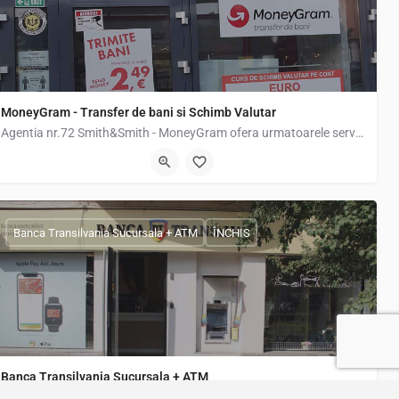
MoneyGram - Transfer de bani si Schimb Valutar
Agentia nr.72 Smith&Smith - MoneyGram ofera urmatoarele servicii: Plati si incasari…
Strada Amurgului 34, Popesti-Leordeni, Romania, 44.37294, 26.14982
Banca Transilvania Sucursala + ATM
ÎNCHIS
Banca Transilvania Sucursala + ATM
Agentia Banca Transilvania Popesti Leordeni Program de lucru Luni- Vineri 09:00-17:00 Telefon…