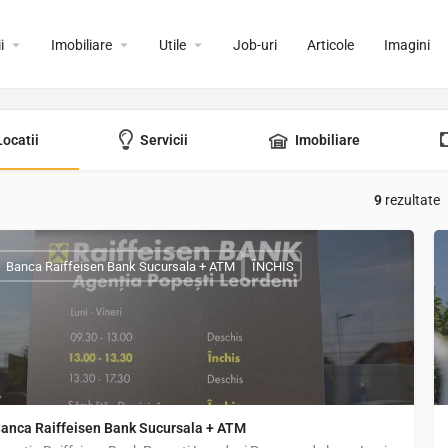
i
Imobiliare
Utile
Job-uri
Articole
Imagini
Locatii
Servicii
Imobiliare
9
rezultate
Banca Raiffeisen Bank Sucursala + ATM
ÎNCHIS
anca Raiffeisen Bank Sucursala + ATM