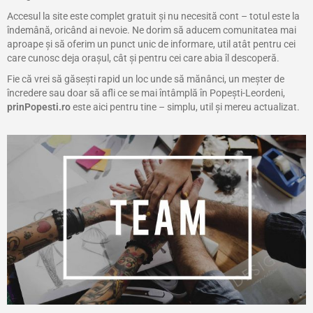
Accesul la site este complet gratuit și nu necesită cont – totul este la
îndemână, oricând ai nevoie. Ne dorim să aducem comunitatea mai
aproape și să oferim un punct unic de informare, util atât pentru cei
care cunosc deja orașul, cât și pentru cei care abia îl descoperă.
Fie că vrei să găsești rapid un loc unde să mănânci, un meșter de
încredere sau doar să afli ce se mai întâmplă în Popești-Leordeni,
prinPopesti.ro
este aici pentru tine – simplu, util și mereu actualizat.