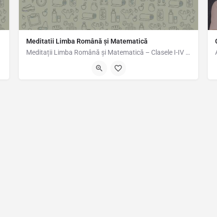
Meditatii Limba Română și Matematică
Meditații Limba Română și Matematică – Clasele I-IV Ofer meditații individuale sau în grup restrâns, la…
0742927831