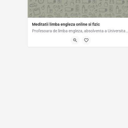
Meditatii limba engleza online si fizic
Profesoara de limba engleza, absolventa a Universitatii Bucuresti,ofer lectii de limba engleza preferabil…
0725366927