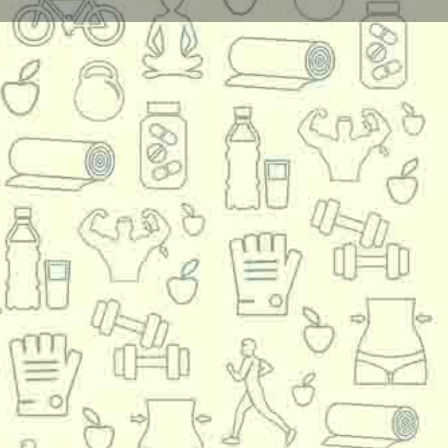
Raporteaza
 limba franceză , pentru nivel V-XII.