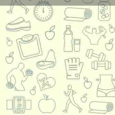
Share
Descriere
Profesoară de franceză ( specializare în Franța) exper
detalii la telefon 0770931050 Carmen
Telefon
0770931050