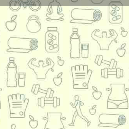
Detalii
Rating
0
Lasa o recenzie
Trimite email
Adauga la Favorite
iență în predare modernă, autoare și redactor de manuale, ofer meditații la