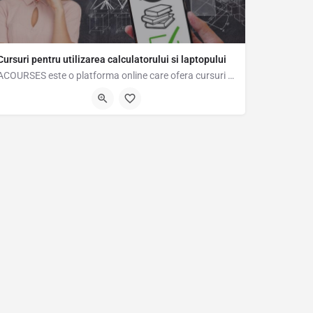
Cursuri pentru utilizarea calculatorului si laptopului
ACOURSES este o platforma online care ofera cursuri online pentru utilizarea calculatorului si…
0728682990