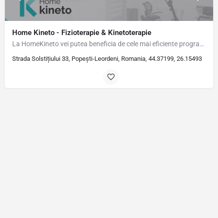
Home Kineto - Fizioterapie & Kinetoterapie
La HomeKineto vei putea beneficia de cele mai eficiente programe de recuperare. Sunt Dr. Cosmin Ciocîrlan,…
Strada Solstițiului 33, Popești-Leordeni, Romania, 44.37199, 26.15493