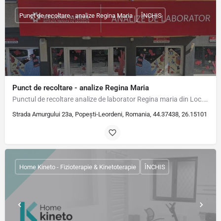
Punct de recoltare - analize Regina Maria
ÎNCHIS
Punct de recoltare - analize Regina Maria
Punctul de recoltare analize de laborator Regina maria din Loc. Popești Leordeni, Str. Amurgului, Nr. 23A,…
Strada Amurgului 23a, Popești-Leordeni, Romania, 44.37438, 26.15101
Home Kineto - Fizioterapie & Kinetoterapie
ÎNCHIS