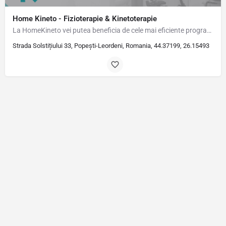
Home Kineto - Fizioterapie & Kinetoterapie
La HomeKineto vei putea beneficia de cele mai eficiente programe de recuperare. Sunt Dr. Cosmin Ciocîrlan,…
Strada Solstițiului 33, Popești-Leordeni, Romania, 44.37199, 26.15493