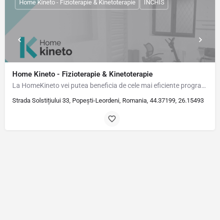
Home Kineto - Fizioterapie & Kinetoterapie
ÎNCHIS
Home Kineto - Fizioterapie & Kinetoterapie
La HomeKineto vei putea beneficia de cele mai eficiente programe de recuperare. Sunt Dr. Cosmin Ciocîrlan,…
Strada Solstițiului 33, Popești-Leordeni, Romania, 44.37199, 26.15493