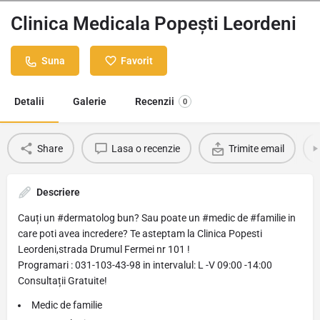
Clinica Medicala Popești Leordeni
Suna
Favorit
Detalii
Galerie
Recenzii
0
Share
Lasa o recenzie
Trimite email
Descriere
Cauți un #dermatolog bun? Sau poate un #medic de #familie in
care poti avea incredere? Te asteptam la Clinica Popesti
Leordeni,strada Drumul Fermei nr 101 !
Programari : 031-103-43-98 in intervalul: L -V 09:00 -14:00
Consultații Gratuite!
Medic de familie