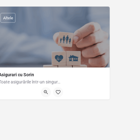
Altele
Asigurari cu Sorin
Toate asigurările într-un singur…
0742823998