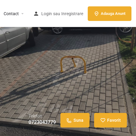
Contact
Login
sau
Inregistrare
Adauga Anunt
Telefon
Suna
Favorit
0723043779