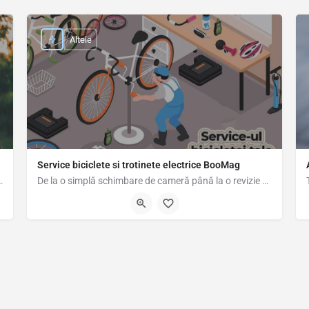
Altele
Service biciclete si trotinete electrice BooMag
le de companie/plante cât timp proprietarii sunt…
De la o simplă schimbare de cameră până la o revizie completă a bicicletei sau trotinetei electrice, la noi…
0786322749