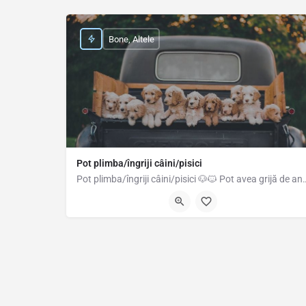
Bone, Altele
Pot plimba/îngriji câini/pisici
Pot plimba/îngriji câini/pisici 🐶🐱 Pot avea grijă de anima
0744270459