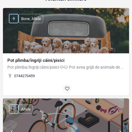
Bone, Altele
Pot plimba/îngriji câini/pisici
Pot plimba/îngriji câini/pisici 🐶🐱 Pot avea grijă de animale de companie/plante cât timp proprietarii sunt…
0744270459
Altele