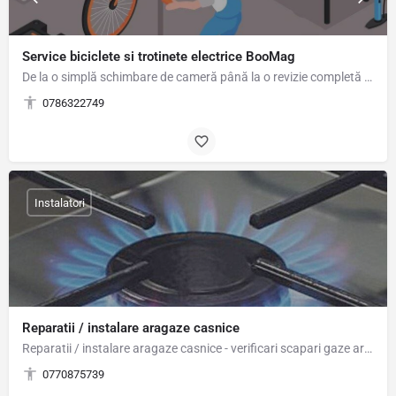
Service biciclete si trotinete electrice BooMag
De la o simplă schimbare de cameră până la o revizie completă a bicicletei sau trotinetei electrice, la noi…
0786322749
Instalatori
Reparatii / instalare aragaze casnice
Reparatii / instalare aragaze casnice - verificari scapari gaze aragaz, reglaje - curatare - schimbari duze…
0770875739