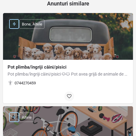
Anunturi similare
Bone, Altele
Pot plimba/îngriji câini/pisici
Pot plimba/îngriji câini/pisici 🐶🐱 Pot avea grijă de animale de companie/plante cât timp proprietarii sunt…
0744270459
Altele