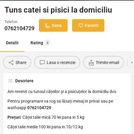
Tuns catei si pisici la domiciliu
Telefon
Suna
Favorit
0762104729
Detalii
Rating
0
Share
Lasa o recenzie
Trimite email
Descriere
Am revenit cu tunsul cățeilor și a pisicuțelor la domiciliu dvs.
Pentru programare va rog sa lăsați mesaj in privat sau pe
wathsapp
0762104729
Prețuri
: Căței talie mică 70 lei pana in 5 kg
Căței talie medie 100 lei pana in 10/12 kg