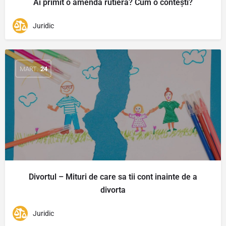
Ai primit o amendă rutieră? Cum o contești?
Juridic
MART.
24
Divortul – Mituri de care sa tii cont inainte de a
divorta
Juridic