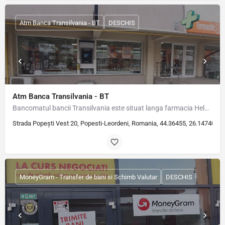
Atm Banca Transilvania - BT
DESCHIS
Atm Banca Transilvania - BT
Bancomatul bancii Transilvania este situat langa farmacia HelpNet de pe strada Popesti-Vest nr. 2
Strada Popești Vest 20, Popesti-Leordeni, Romania, 44.36455, 26.14740
MoneyGram - Transfer de bani si Schimb Valutar
DESCHIS