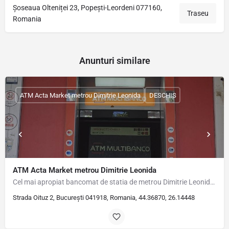
Șoseaua Olteniței 23, Popești-Leordeni 077160,
Traseu
Romania
Anunturi similare
ATM Acta Market metrou Dimitrie Leonida
DESCHIS
ATM Acta Market metrou Dimitrie Leonida
Cel mai apropiat bancomat de statia de metrou Dimitrie Leonida se gaseste la 30m distanta, pe str Oituz nr.2,…
Strada Oituz 2, București 041918, Romania, 44.36870, 26.14448