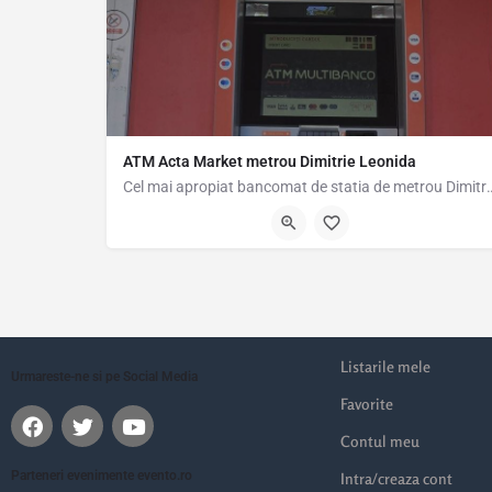
ATM Acta Market metrou Dimitrie Leonida
Cel mai apropiat bancomat de statia de metrou Dimitrie Leonid
Strada Oituz 2, București 041918, Romania, 44.36870, 26.1
Listarile mele
Urmareste-ne si pe Social Media
Favorite
Contul meu
Parteneri evenimente evento.ro
Intra/creaza cont