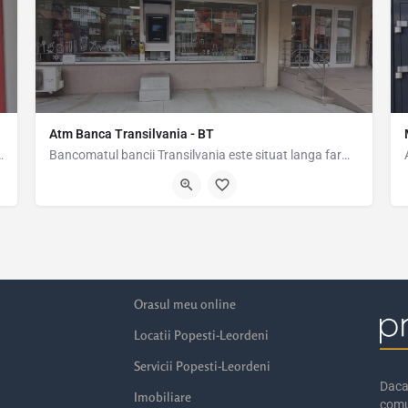
Atm Banca Transilvania - BT
a se gaseste la 30m distanta, pe str Oituz nr.2,…
Bancomatul bancii Transilvania este situat langa farmacia HelpNet de pe strada Popesti-Vest nr. 2
4448
Strada Popești Vest 20, Popesti-Leordeni, Romania, 44.36455, 26.147
Orasul meu online
Locatii Popesti-Leordeni
Servicii Popesti-Leordeni
Daca 
Imobiliare
comu