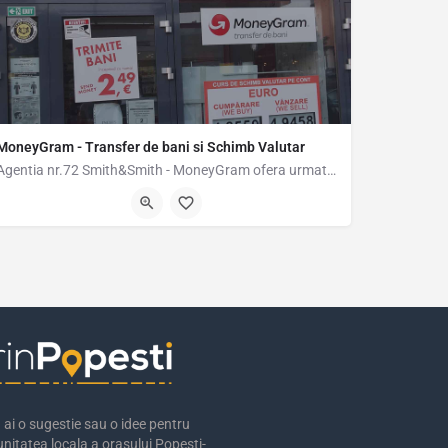
MoneyGram - Transfer de bani si Schimb Valutar
Agentia nr.72 Smith&Smith - MoneyGram ofera urmatoarele servicii: Plati si incasari…
40
Strada Amurgului 34, Popesti-Leordeni, Romania, 44.37294, 26.14982
ai o sugestie sau o idee pentru
nitatea locala a orasului Popesti-