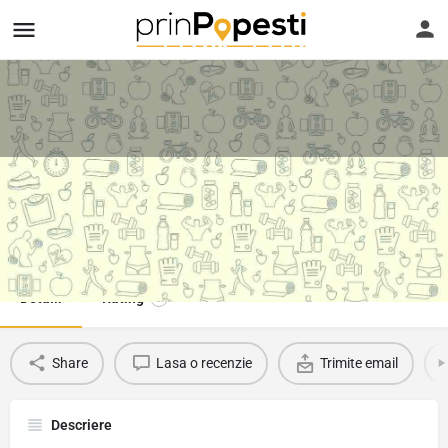
Povalinio - Site web la cheie
Telefon
Suna
Favorit
0762777111
Detalii
Rating
0
Share
Lasa o recenzie
Trimite email
Descriere