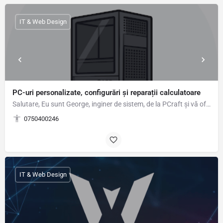
IT & Web Design
PC-uri personalizate, configurări și reparații calculatoare
Salutare, Eu sunt George, inginer de sistem, de la PCraft și vă ofer următoarele servicii: SERVICII…
0750400246
IT & Web Design