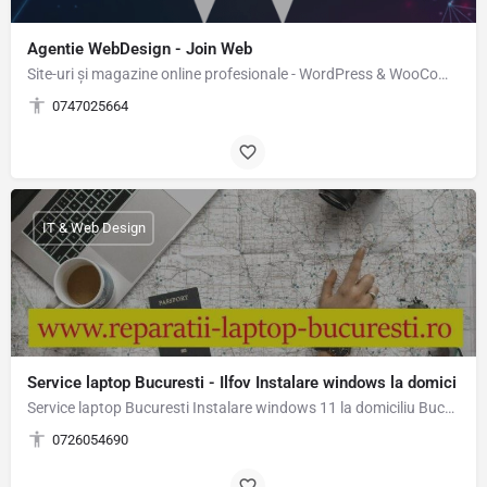
Agentie WebDesign - Join Web
Site-uri și magazine online profesionale - WordPress & WooCommerce Ai nevoie de un site de prezentare…
0747025664
IT & Web Design
Service laptop Bucuresti - Ilfov Instalare windows la domici
Service laptop Bucuresti Instalare windows 11 la domiciliu Bucuresti-Ilfov Experienta de peste 15 ani in…
0726054690