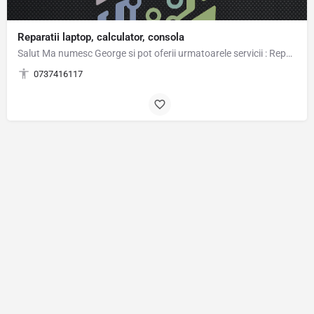
Reparatii laptop, calculator, consola
Salut Ma numesc George si pot oferii urmatoarele servicii : Reparatii, mentenanta si upgrade laptop,…
0737416117