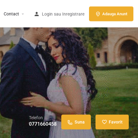
Contact
Login
sau
Inregistrare
Adauga Anunt
Telefon
Suna
Favorit
0771660458