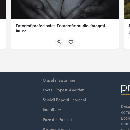
Fotograf profesionist. Fotografie studio, fotograf
botez
Fotograf profesionist. Pasiunea mea este fotografia. Exista nenumarate stiluri, insa, cel mai bine, vreau sa…
0750468989
Orasul meu online
Locatii Popesti-Leordeni
Servicii Popesti-Leordeni
Daca 
Imobiliare
comu
Leord
Poze din Popesti
toate
Partenerii nostri
platf