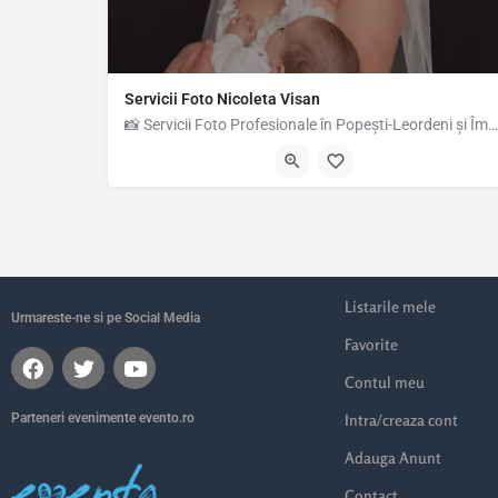
Servicii Foto Nicoleta Visan
📸 Servicii Foto Profesionale în Popești-Leordeni și Împrejurimi Sunt fotograf pasionat, cu experiență în…
Listarile mele
Urmareste-ne si pe Social Media
Favorite
Contul meu
Parteneri evenimente evento.ro
Intra/creaza cont
Adauga Anunt
Contact