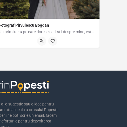
Fotograf Pirvulescu Bogdan
Un prim lucru pe care doresc sa il stii despre mine, este ca eu sunt un fotograf care face parte din acest…
0787695416
ai o sugestie sau o idee pentru
nitatea locala a orasului Popesti-
eni ne poti scrie un email, facem
 eforturile pentru dezvoltarea
ormei.