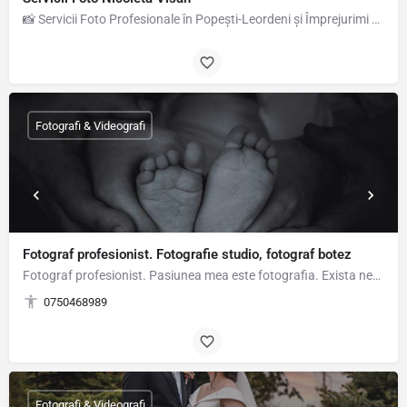
📸 Servicii Foto Profesionale în Popești-Leordeni și Împrejurimi Sunt fotograf pasionat, cu experiență în…
Fotografi & Videografi
Fotograf profesionist. Fotografie studio, fotograf botez
Fotograf profesionist. Pasiunea mea este fotografia. Exista nenumarate stiluri, insa, cel mai bine, vreau sa…
0750468989
Fotografi & Videografi