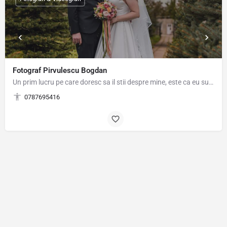
Fotograf Pirvulescu Bogdan
Un prim lucru pe care doresc sa il stii despre mine, este ca eu sunt un fotograf care face parte din acest…
0787695416