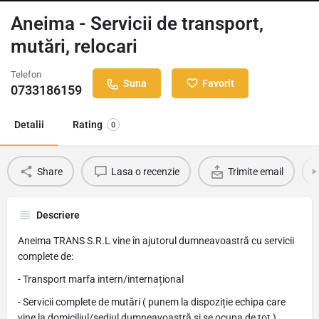
Aneima - Servicii de transport,
mutări, relocari
Telefon
Suna
Favorit
0733186159
Detalii
Rating
0
Share
Lasa o recenzie
Trimite email
Descriere
Aneima TRANS S.R.L vine în ajutorul dumneavoastră cu servicii
complete de:
- Transport marfa intern/internațional
- Servicii complete de mutări ( punem la dispoziție echipa care
vine la domiciliul/sediul dumneavoastră și se ocupa de tot )