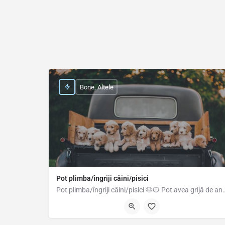
Bone, Altele
Pot plimba/îngriji câini/pisici
Pot plimba/îngriji câini/pisici 🐶🐱 Pot avea grijă de anima
0744270459