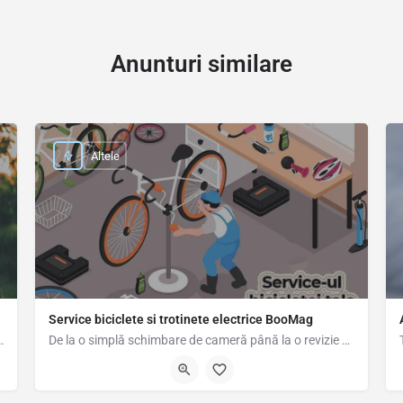
Anunturi similare
Altele
Service biciclete si trotinete electrice BooMag
le de companie/plante cât timp proprietarii sunt…
De la o simplă schimbare de cameră până la o revizie completă a bicicletei sau trotinetei electrice, la noi…
0786322749