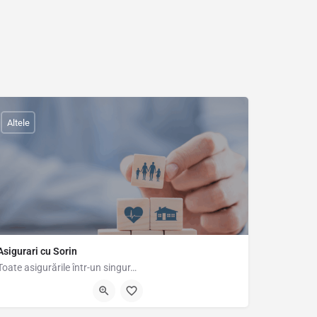
Altele
Asigurari cu Sorin
Toate asigurările într-un singur…
0742823998