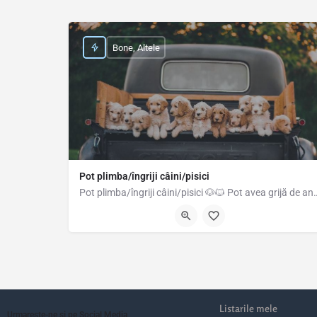
Bone, Altele
Pot plimba/îngriji câini/pisici
Pot plimba/îngriji câini/pisici 🐶🐱 Pot avea grijă de anima
0744270459
Listarile mele
Urmareste-ne si pe Social Media