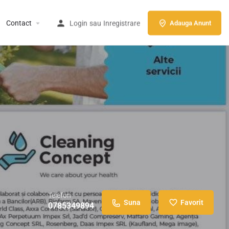
Contact
Login
sau
Inregistrare
Adauga Anunt
Telefon
Suna
Favorit
0785349894