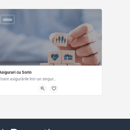
Altele
Asigurari cu Sorin
Toate asigurările într-un singur…
0742823998