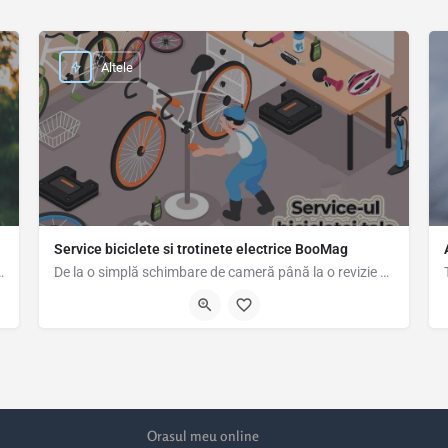
Altele
Service biciclete si trotinete electrice BooMag
le de companie/plante cât timp proprietarii sunt…
De la o simplă schimbare de cameră până la o revizie completă a bicicletei sau trotinetei electrice, la noi…
0786322749
Orasul meu online