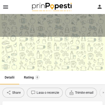
Ofer meditații la matematică și
română - Andra
Telefon
Suna
Favorit
0721612756
Detalii
Rating
0
Share
Lasa o recenzie
Trimite email