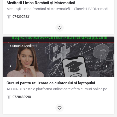
Meditatii Limba Română și Matematică
Meditații Limba Română și Matematică – Clasele I-IV Ofer meditații individuale sau în grup restrâns, la…
0742927831
Cursuri & Meditatii
Cursuri pentru utilizarea calculatorului si laptopului
ACOURSES este o platforma online care ofera cursuri online pentru utilizarea calculatorului si…
0728682990