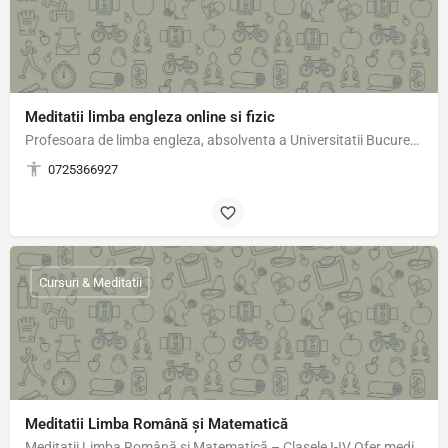
Meditatii limba engleza online si fizic
Profesoara de limba engleza, absolventa a Universitatii Bucuresti,ofer lectii de limba engleza preferabil…
0725366927
Cursuri & Meditatii
Meditatii Limba Română și Matematică
Meditații Limba Română și Matematică – Clasele I-IV Ofer meditații individuale sau în grup restrâns, la…