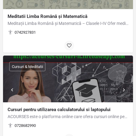
Meditatii Limba Română și Matematică
Meditații Limba Română și Matematică – Clasele I-IV Ofer meditații individuale sau în grup restrâns, la…
0742927831
Cursuri & Meditatii
Cursuri pentru utilizarea calculatorului si laptopului
ACOURSES este o platforma online care ofera cursuri online pentru utilizarea calculatorului si…
0728682990