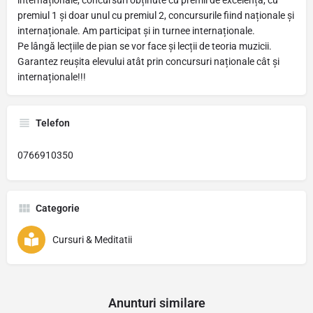
internaționale, concursuri obținute cu premii de excelență, cu
premiul 1 și doar unul cu premiul 2, concursurile fiind naționale și
internaționale. Am participat și in turnee internaționale.
Pe lângă lecțiile de pian se vor face și lecții de teoria muzicii.
Garantez reușita elevului atât prin concursuri naționale cât și
internaționale!!!
Telefon
0766910350
Categorie
Cursuri & Meditatii
Anunturi similare