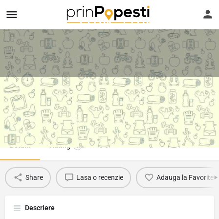
Meditatii/Pregatire la franceza
Telefon
Suna
Favorit
0785830578
Detalii
Rating
0
Share
Lasa o recenzie
Adauga la Favorite
Descriere