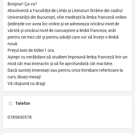
Bonjour! Ça va?
Absolventă a Facultății de Limbi și Literaturi Străine din cadrul
Universității din București, ofer meditații la limba franceză online.
Ședințele vor avea loc online și se adreseaza oricărui nivel de
vârstă și oricărui nivel de cunoaștere a limbii franceze, atât
pentru cei mici cât și pentru adulții care vor să învețe o limbă
nouă.
Prețul este de 60lei/1 ora.
Aștept cu nerăbdare să studiem împreună limba franceză într-un
mod cât mai interactiv și să fie aprofundată cât mai bine.
Dacă sunteți interesați sau pentru orice întrebare referitoare la
curs, lăsați mesaj!
Vă răspund cu drag!
Telefon
0785830578