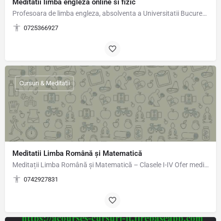
Meditatii limba engleza online si fizic
Profesoara de limba engleza, absolventa a Universitatii Bucuresti,ofer lectii de limba engleza preferabil…
0725366927
Cursuri & Meditatii
Meditatii Limba Română și Matematică
Meditații Limba Română și Matematică – Clasele I-IV Ofer meditații individuale sau în grup restrâns, la…
0742927831