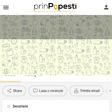
Meditații Matematică - Gabriela
Telefon
Suna
Favorit
0734303980
Detalii
Rating
0
Share
Lasa o recenzie
Trimite email
Descriere