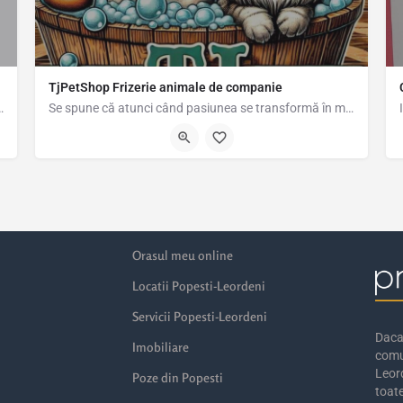
TjPetShop Frizerie animale de companie
ri, Analize medicale, Tratamente
Se spune că atunci când pasiunea se transformă în meserie, nu mai trebuie să muncești o zi din viața ta. În…
4.36367, 26.14791
Strada Biruinței 198a, Popești-Leordeni, România, 44.36159, 26.15066
Orasul meu online
Locatii Popesti-Leordeni
Servicii Popesti-Leordeni
Daca 
Imobiliare
comu
Leord
Poze din Popesti
toate