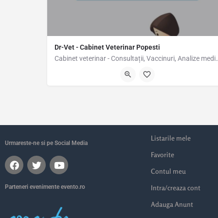
Dr-Vet - Cabinet Veterinar Popesti
Cabinet veterinar - Consultații, Vaccinu
Str. Popești Vest 24, Popești-Leordeni 077160, România, 4
Listarile mele
Urmareste-ne si pe Social Media
Favorite
Contul meu
Parteneri evenimente evento.ro
Intra/creaza cont
Adauga Anunt