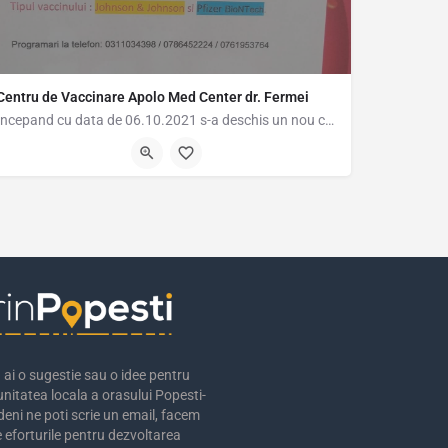
Centru de Vaccinare Apolo Med Center dr. Fermei
Incepand cu data de 06.10.2021 s-a deschis un nou centru de vaccinare anti-covid-19 in Popesti-Leordeni pe…
Drumul Fermei 107, Popesti-Leordeni, Romania, 44.36607, 26.15048
ai o sugestie sau o idee pentru
nitatea locala a orasului Popesti-
eni ne poti scrie un email, facem
 eforturile pentru dezvoltarea