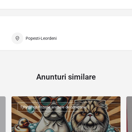
Popesti-Leordeni
Anunturi similare
TjPetShop Frizerie animale de companie