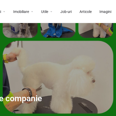
i
Imobiliare
Utile
Job-uri
Articole
Imagini
de companie