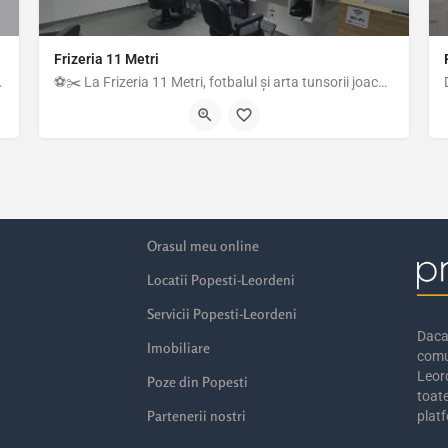
Frizeria 11 Metri
toturisme si camioane.
⚽✂️ La Frizeria 11 Metri, fotbalul și arta tunsorii joacă în aceeași echipă! Nu suntem doar o frizerie, ci…
6.19995
Strada Drumul Fermei 103b, Popești-Leordeni, România, 44.36649, 26
Orasul meu online
Locatii Popesti-Leordeni
Servicii Popesti-Leordeni
Daca 
Imobiliare
comu
Leord
Poze din Popesti
toate
Partenerii nostri
platf