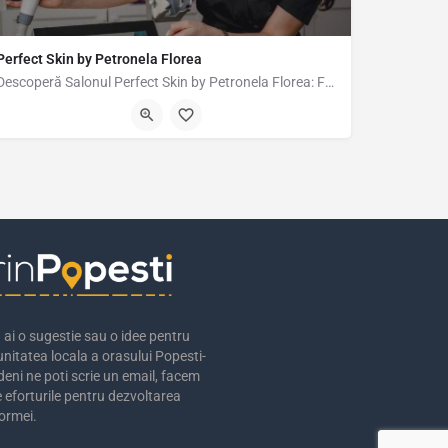
Perfect Skin by Petronela Florea
Descoperă Salonul Perfect Skin by Petronela Florea: Frumusețea ta merită cel mai bun tratament! La Perfect…
.15127
Strada Sergent Ion Pechiu 3-7, București, România, 44.37050, 26.14296
ai o sugestie sau o idee pentru
nitatea locala a orasului Popesti-
eni ne poti scrie un email, facem
 eforturile pentru dezvoltarea
ormei.