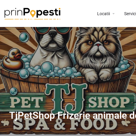
Locatii
Servici
TjPetShop Frizerie animale 