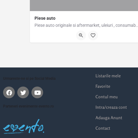
Piese auto
Piese auto originale si aftermarket, uleiuri , consumabile anvelope pentru au
Strada Răsăritului, Popești-Leordeni, Romania, 44.38340, 2
Listarile mele
Urmareste-ne si pe Social Media
Favorite
Contul meu
Parteneri evenimente evento.ro
Intra/creaza cont
Adauga Anunt
Contact