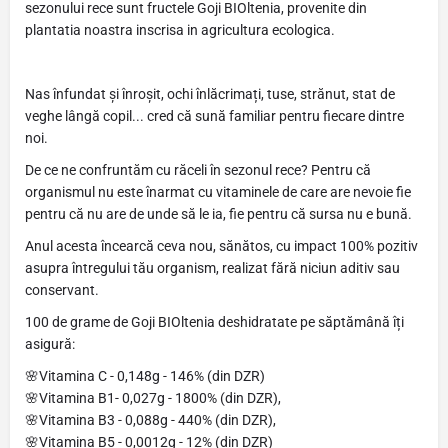
sezonului rece sunt fructele Goji BIOltenia, provenite din
plantatia noastra inscrisa in agricultura ecologica.
Nas înfundat și înroșit, ochi înlăcrimați, tuse, strănut, stat de
veghe lângă copil... cred că sună familiar pentru fiecare dintre
noi.
De ce ne confruntăm cu răceli în sezonul rece? Pentru că
organismul nu este înarmat cu vitaminele de care are nevoie fie
pentru că nu are de unde să le ia, fie pentru că sursa nu e bună.
Anul acesta încearcă ceva nou, sănătos, cu impact 100% pozitiv
asupra întregului tău organism, realizat fără niciun aditiv sau
conservant.
100 de grame de Goji BIOltenia deshidratate pe săptămână îți
asigură:
🌸Vitamina C - 0,148g - 146% (din DZR)
🌸Vitamina B1- 0,027g - 1800% (din DZR),
🌸Vitamina B3 - 0,088g - 440% (din DZR),
🌸Vitamina B5 - 0,0012g - 12% (din DZR)