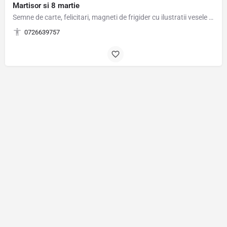
Martisor si 8 martie
Semne de carte, felicitari, magneti de frigider cu ilustratii vesele si colorate. Felicitari - 7 lei (plic…
0726639757