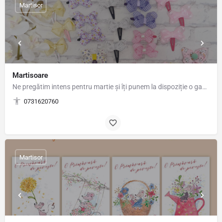
Martisor
Martisoare
Ne pregătim intens pentru martie și îți punem la dispoziție o gamă variată de martisoare cu care să vestești…
0731620760
Martisor