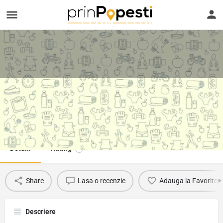
Cumpăr monitor HDMI
Telefon
Suna
Favorit
0741203707
Detalii
Rating
0
Share
Lasa o recenzie
Adauga la Favorite
Descriere