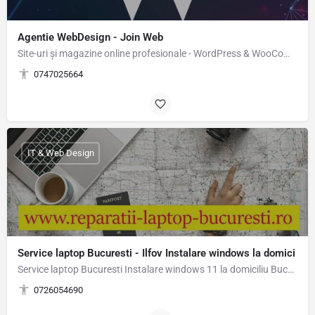
Agentie WebDesign - Join Web
Site-uri și magazine online profesionale - WordPress & WooCommerce Ai nevoie de un site de prezentare…
0747025664
IT & Web Design
Service laptop Bucuresti - Ilfov Instalare windows la domici
Service laptop Bucuresti Instalare windows 11 la domiciliu Bucuresti-Ilfov Experienta de peste 15 ani in…
0726054690