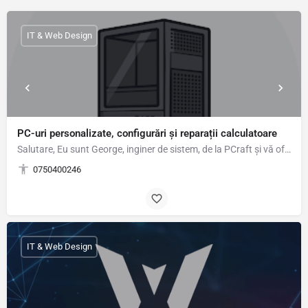
IT & Web Design
PC-uri personalizate, configurări și reparații calculatoare
Salutare, Eu sunt George, inginer de sistem, de la PCraft și vă ofer următoarele servicii: SERVICII…
0750400246
IT & Web Design