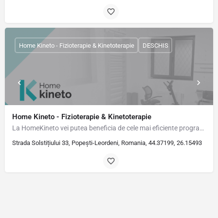
Home Kineto - Fizioterapie & Kinetoterapie
DESCHIS
Home Kineto - Fizioterapie & Kinetoterapie
La HomeKineto vei putea beneficia de cele mai eficiente programe de recuperare. Sunt Dr. Cosmin Ciocîrlan,…
Strada Solstițiului 33, Popești-Leordeni, Romania, 44.37199, 26.15493