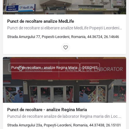
Punct de recoltare analize MedLife
Punct de recoltare si eliberare analize MedLife Popești Leordeni Adresă Str. Amurgului, nr. 77, Popești…
Strada Amurgului 77, Popesti-Leordeni, Romania, 44.36724, 26.14646
Punct de recoltare - analize Regina Maria
DESCHIS
Punct de recoltare - analize Regina Maria
Punctul de recoltare analize de laborator Regina maria din Loc. Popești Leordeni, Str. Amurgului, Nr. 23A,…
Strada Amurgului 23a, Popești-Leordeni, Romania, 44.37438, 26.15101