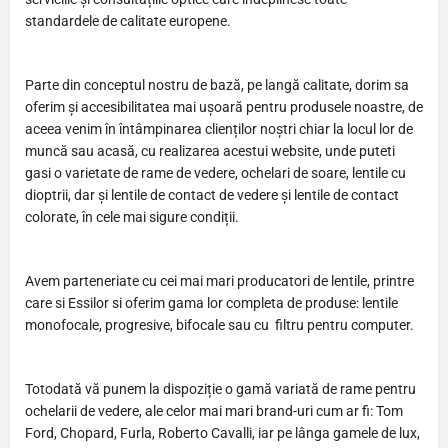
standardele de calitate europene.
Parte din conceptul nostru de bază, pe langă calitate, dorim sa
oferim și accesibilitatea mai ușoară pentru produsele noastre, de
aceea venim în întâmpinarea clienților noștri chiar la locul lor de
muncă sau acasă, cu realizarea acestui website, unde puteti
gasi o varietate de rame de vedere, ochelari de soare, lentile cu
dioptrii, dar și lentile de contact de vedere și lentile de contact
colorate, în cele mai sigure condiții.
Avem parteneriate cu cei mai mari producatori de lentile, printre
care si Essilor si oferim gama lor completa de produse: lentile
monofocale, progresive, bifocale sau cu filtru pentru computer.
Totodată vă punem la dispoziție o gamă variată de rame pentru
ochelarii de vedere, ale celor mai mari brand-uri cum ar fi: Tom
Ford, Chopard, Furla, Roberto Cavalli, iar pe lânga gamele de lux,