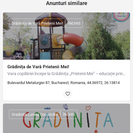
Anunturi similare
Grădinița de Vară Prietenii Mei!
ÎNCHIS
Grădinița de Vară Prietenii Mei!
Vara copilăriei începe la Grădinița „Prietenii Mei” – educație prin joc, creativitate și…
Bulevardul Metalurgiei 87, Bucharest, Romania, 44.36972, 26.13814
Gradinița Lumea Cocoricilor
ÎNCHIS