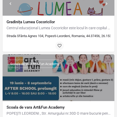
Gradinița Lumea Cocoricilor
Centrul educațional Lumea Cocoricilor este locul în care copilul tău descoperă lumea prin joc, își dezvoltă…
Strada Sfânta Agnes 104, Popesti-Leordeni, Romania, 44.37456, 26.15321
Scoala de vara Art&Fun Academy
Scoala de vara Art&Fun Academy
POPEȘTI LEORDENI , Str. Amurgului nr.30D O mare bucurie pentru noi să oferim copilului tău o vară minunată…