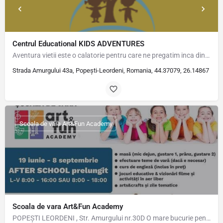
Centrul Educational KIDS ADVENTURES
Aventura vietii este o calatorie pentru care ne pregatim inca din copilarie. KIDS ADVENTURES integreaza…
Strada Amurgului 43a, Popești-Leordeni, Romania, 44.37079, 26.14867
Scoala de vara Art&Fun Academy
Scoala de vara Art&Fun Academy
POPEȘTI LEORDENI , Str. Amurgului nr.30D O mare bucurie pentru noi să oferim copilului tău o vară minunată…