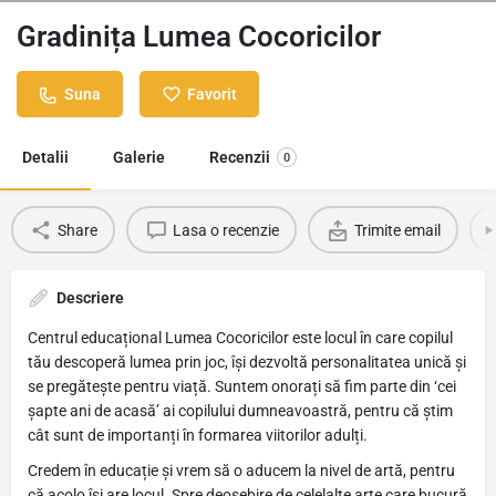
Gradinița Lumea Cocoricilor
Suna
Favorit
Detalii
Galerie
Recenzii
0
Share
Lasa o recenzie
Trimite email
Descriere
Centrul educațional Lumea Cocoricilor este locul în care copilul
tău descoperă lumea prin joc, își dezvoltă personalitatea unică și
se pregătește pentru viață. Suntem onorați să fim parte din ‘cei
șapte ani de acasă’ ai copilului dumneavoastră, pentru că știm
cât sunt de importanți în formarea viitorilor adulți.
Credem în educație și vrem să o aducem la nivel de artă, pentru
că acolo își are locul. Spre deosebire de celelalte arte care bucură