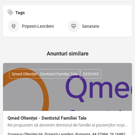
Tags
Popesti-Leordeni
Sanatate
Anunturi similare
Qmed Olteniței - Dentistul Familiei Tale
DESCHIS
Qmed Olteniței - Dentistul Familiei Tale
Ne propunem să devenim dentistul de familie al pacienților noștri, oferindu-le o experiență stomatologică…
Șoseaua Olteniței 66, Popesti-Leordeni, Romania, 44.37984, 26.16882