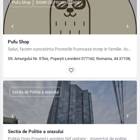
Pufu Shop
DOAR CU PROGRAMARE
Pufu Shop
Salut, facem cunostinta Povestile frumoase incep in familie. Acolo regasesti acel echilibru care face…
Str. Amurgului Nr. 37bis, Popești-Leordeni 077160, Romania, 44.37108, 26.
Sectia de Politie a orasului
Sectia de Politie a orasului
Poliţia Oraş Popeşti-Leordeni Șef unitate - Inspector de politie VLADU VALENTIN Audiențe: Joi -…