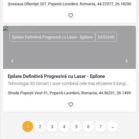
Şoseaua Olteniţei 207, Popesti-Leordeni, Romania, 44.37077, 26.18230
Epilare Definitivă Progresivă cu Laser - Epilone
DESCHIS
Epilare Definitivă Progresivă cu Laser - Epilone
Tehnologia 3D ISmart Laser combină cele mai eficiente 3 lungimi de undă: Alexandrite 755 nm, Laser Diodă 808…
Strada Popești Vest 31, Popesti-Leordeni, Romania, 44.36231, 26.14991
1
2
3
4
5
6
7
→