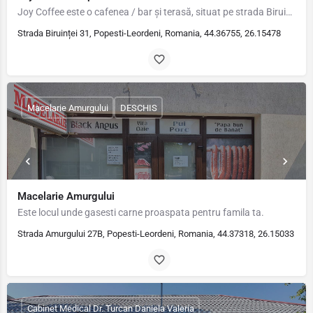
Joy Coffee este o cafenea / bar și terasă, situat pe strada Biruintei la numărul 31 din Popesti-Leordeni Ilfov .
Strada Biruinței 31, Popesti-Leordeni, Romania, 44.36755, 26.15478
Macelarie Amurgului
DESCHIS
Macelarie Amurgului
Este locul unde gasesti carne proaspata pentru famila ta.
Strada Amurgului 27B, Popesti-Leordeni, Romania, 44.37318, 26.15033
Cabinet Medical Dr. Turcan Daniela Valeria