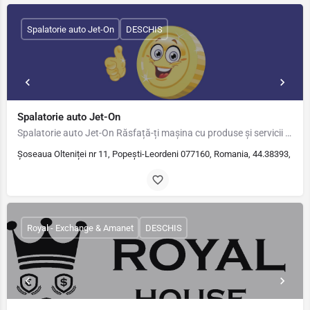
Spalatorie auto Jet-On
DESCHIS
Spalatorie auto Jet-On
Spalatorie auto Jet-On Răsfață-ți mașina cu produse și servicii de calitate! Ne regăsești pe str. Oltenitei…
Șoseaua Olteniței nr 11, Popești-Leordeni 077160, Romania, 44.38393, 26.
Royal - Exchange & Amanet
DESCHIS