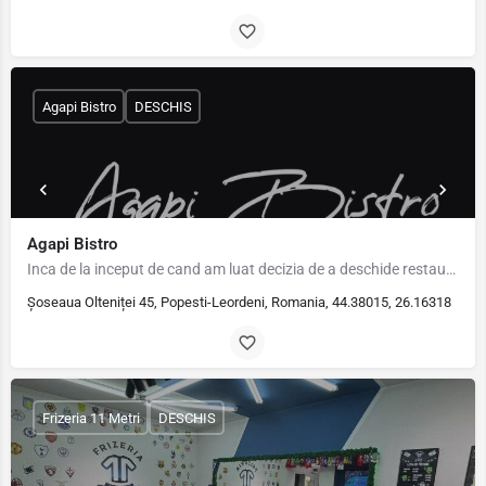
Agapi Bistro
DESCHIS
Agapi Bistro
Inca de la inceput de cand am luat decizia de a deschide restaurant Popesti Leordeni, am pus pe primul loc…
Șoseaua Olteniței 45, Popesti-Leordeni, Romania, 44.38015, 26.16318
Frizeria 11 Metri
DESCHIS