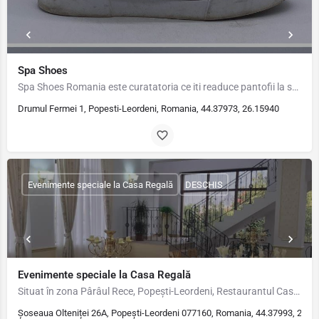
Spa Shoes
Spa Shoes Romania este curatatoria ce iti readuce pantofii la superlativ! Fie ca vorbim de adidasi sau de…
Drumul Fermei 1, Popesti-Leordeni, Romania, 44.37973, 26.15940
Evenimente speciale la Casa Regală
DESCHIS
Evenimente speciale la Casa Regală
Situat în zona Pârâul Rece, Popești-Leordeni, Restaurantul Casa Regală reprezintă cadrul ideal pentru…
Șoseaua Olteniței 26A, Popești-Leordeni 077160, Romania, 44.37993, 26.1