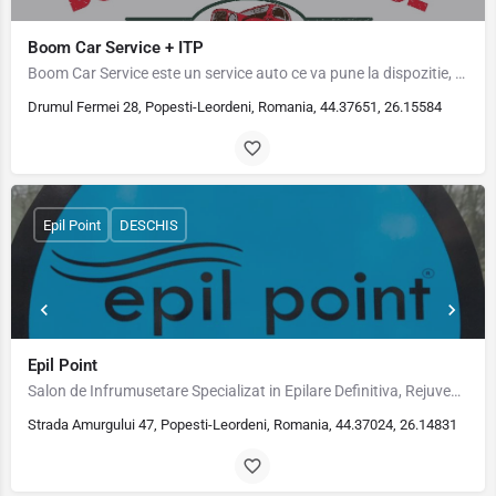
Boom Car Service + ITP
Boom Car Service este un service auto ce va pune la dispozitie, o gama larga de servicii pentru masini de…
Drumul Fermei 28, Popesti-Leordeni, Romania, 44.37651, 26.15584
Epil Point
DESCHIS
Epil Point
Salon de Infrumusetare Specializat in Epilare Definitiva, Rejuvenare Faciala, Curatare Faciala anti-puncte…
Strada Amurgului 47, Popesti-Leordeni, Romania, 44.37024, 26.14831