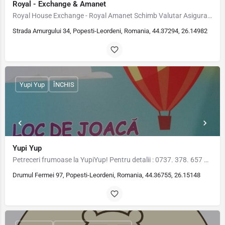
Royal - Exchange & Amanet
Royal House Exchange - Royal Amanet Schimb Valutar Asigurari RCA Casco Calatorie …
Strada Amurgului 34, Popesti-Leordeni, Romania, 44.37294, 26.14982
Yupi Yup
ÎNCHIS
Yupi Yup
Petreceri frumoase la YupiYup! Pentru detalii : 0737. 378. 657 Adresa YupiYup: Drumul Fermei, nr.97 Pentru…
Drumul Fermei 97, Popesti-Leordeni, Romania, 44.36755, 26.15148