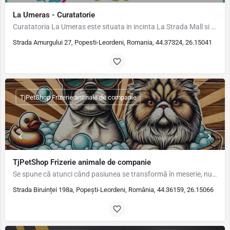
La Umeras - Curatatorie
Curatatoria La Umeras este situata in incinta La Strada Mall si presteaza urmatoarele servicii: Spalatorie,…
Strada Amurgului 27, Popesti-Leordeni, Romania, 44.37324, 26.15041
TjPetShop Frizerie animale de companie
TjPetShop Frizerie animale de companie
Se spune că atunci când pasiunea se transformă în meserie, nu mai trebuie să muncești o zi din viața ta. În…
Strada Biruinței 198a, Popești-Leordeni, România, 44.36159, 26.15066