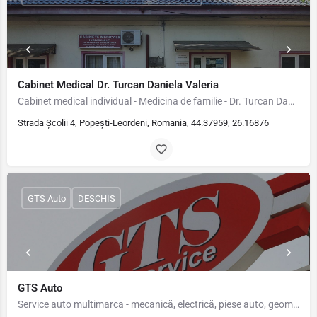
Cabinet Medical Dr. Turcan Daniela Valeria
Cabinet medical individual - Medicina de familie - Dr. Turcan Daniela Valeria Locatia cabinetului este pe…
Strada Școlii 4, Popești-Leordeni, Romania, 44.37959, 26.16876
GTS Auto
DESCHIS
GTS Auto
Service auto multimarca - mecanică, electrică, piese auto, geometrie 3D,tractari, tinichigerie, vopsitorie -…