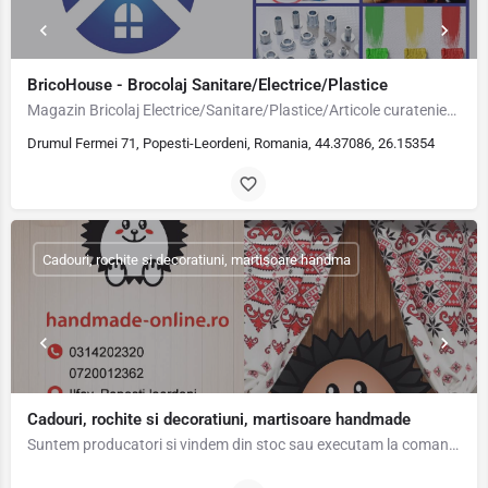
BricoHouse - Brocolaj Sanitare/Electrice/Plastice
Magazin Bricolaj Electrice/Sanitare/Plastice/Articole curatenie/Feronerie/Menaj
Drumul Fermei 71, Popesti-Leordeni, Romania, 44.37086, 26.15354
Cadouri, rochite si decoratiuni, martisoare handma
Cadouri, rochite si decoratiuni, martisoare handmade
Suntem producatori si vindem din stoc sau executam la comanda rochite pentru fete 1-6ani, cesti…