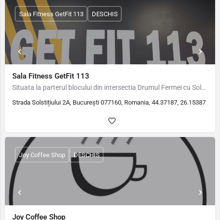
Sala Fitness GetFit 113
DESCHIS
Sala Fitness GetFit 113
Situata la parterul blocului din intersectia Drumul Fermei cu Solstitiului, GetFit113 este o sala de fitness…
Strada Solstițiului 2A, București 077160, Romania, 44.37187, 26.15387
Joy Coffee Shop
DESCHIS
Joy Coffee Shop