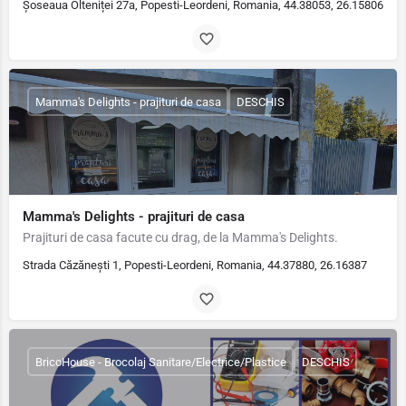
Șoseaua Olteniței 27a, Popesti-Leordeni, Romania, 44.38053, 26.15806
Mamma's Delights - prajituri de casa
DESCHIS
Mamma's Delights - prajituri de casa
Prajituri de casa facute cu drag, de la Mamma's Delights.
Strada Căzănești 1, Popesti-Leordeni, Romania, 44.37880, 26.16387
BricoHouse - Brocolaj Sanitare/Electrice/Plastice
DESCHIS