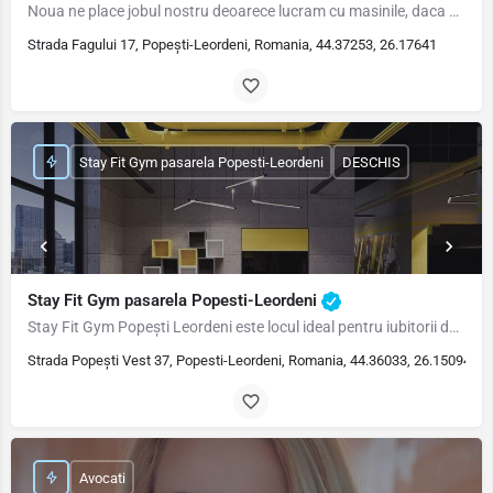
Noua ne place jobul nostru deoarece lucram cu masinile, daca atunci cand eram mici ne placea la nebunie sa ne…
Strada Fagului 17, Popești-Leordeni, Romania, 44.37253, 26.17641
Stay Fit Gym pasarela Popesti-Leordeni
DESCHIS
Stay Fit Gym pasarela Popesti-Leordeni
Stay Fit Gym Popești Leordeni este locul ideal pentru iubitorii de sport și mișcare care își doresc o sală de…
Strada Popești Vest 37, Popesti-Leordeni, Romania, 44.36033, 26.15094
Avocati