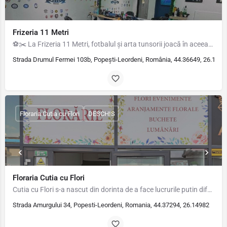
Frizeria 11 Metri
⚽✂️ La Frizeria 11 Metri, fotbalul și arta tunsorii joacă în aceeași echipă! Nu suntem doar o frizerie, ci…
Strada Drumul Fermei 103b, Popești-Leordeni, România, 44.36649, 26.1512
Floraria Cutia cu Flori
DESCHIS
Floraria Cutia cu Flori
Cutia cu Flori s-a nascut din dorinta de a face lucrurile putin diferit intr-un domeniu in care nu prea se…
Strada Amurgului 34, Popesti-Leordeni, Romania, 44.37294, 26.14982