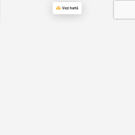
Vezi hartă
Urmareste-ne si pe Social Media
Parteneri evenimente evento.ro