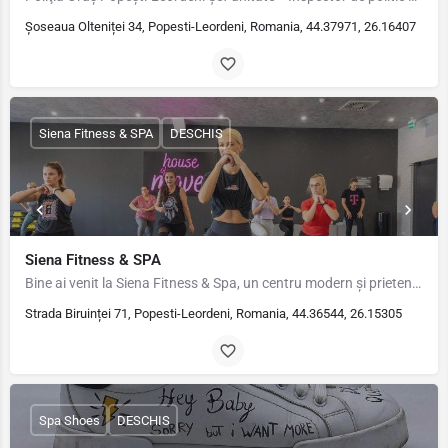
Șoseaua Olteniței 34, Popesti-Leordeni, Romania, 44.37971, 26.16407
Siena Fitness & SPA
DESCHIS
Siena Fitness & SPA
Bine ai venit la Siena Fitness & Spa, un centru modern și prietenos, creat pentru a-ți oferi o experiență…
Strada Biruinței 71, Popesti-Leordeni, Romania, 44.36544, 26.15305
Spa Shoes
DESCHIS