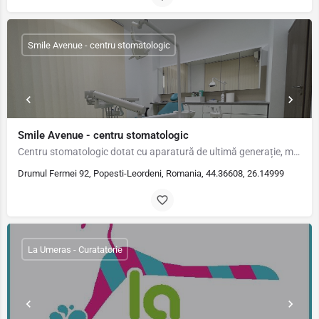
Smile Avenue - centru stomatologic
Smile Avenue - centru stomatologic
Centru stomatologic dotat cu aparatură de ultimă generație, materiale de cea mai bună calitate folosite în…
Drumul Fermei 92, Popesti-Leordeni, Romania, 44.36608, 26.14999
La Umeras - Curatatorie