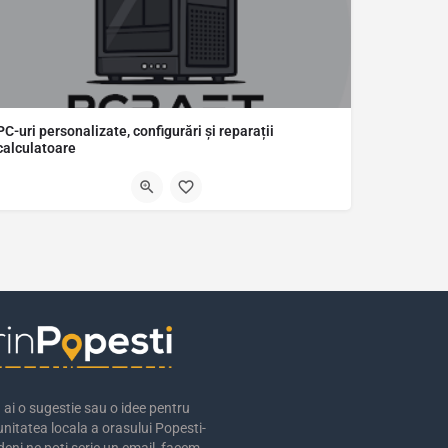
PC-uri personalizate, configurări și reparații
calculatoare
Salutare, Eu sunt George, inginer de sistem, de la PCraft și vă ofer următoarele servicii: SERVICII…
0750400246
ai o sugestie sau o idee pentru
nitatea locala a orasului Popesti-
eni ne poti scrie un email, facem