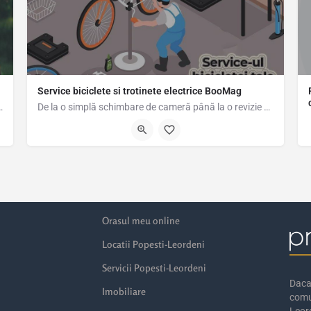
Service biciclete si trotinete electrice BooMag
le de companie/plante cât timp proprietarii sunt…
De la o simplă schimbare de cameră până la o revizie completă a bicicletei sau trotinetei electrice, la noi…
0786322749
Orasul meu online
Locatii Popesti-Leordeni
Servicii Popesti-Leordeni
Daca 
Imobiliare
comu
Leord