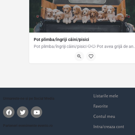
Pot plimba/îngriji câini/pisici
Pot plimba/îngriji câini/pisici 🐶🐱 Pot avea grijă de anima
0744270459
Listarile mele
Urmareste-ne si pe Social Media
Favorite
Contul meu
Parteneri evenimente evento.ro
Intra/creaza cont