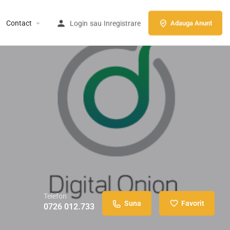
Contact
Login
sau
Inregistrare
Adauga Anunt
Telefon
Suna
Favorit
0726 012.733