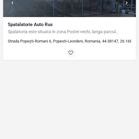
Spatalatorie Auto Rus
Spalatoria este situata in zona Postei vechi, langa parcul…
Strada Popeşti-Romani 6, Popesti-Leordeni, Romania, 44.38147, 26.16821