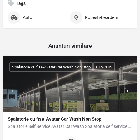
Tags
Auto
Popesti-Leordeni
Anunturi similare
Spalatorie cu fise-Avatar Car Wash Non Stop
DESCHIS
Spalatorie cu fise-Avatar Car Wash Non Stop
Spalatorie Self Service Avatar Car Wash Spalatoria self service Avatar este deschisa 24/24h, potate fi…