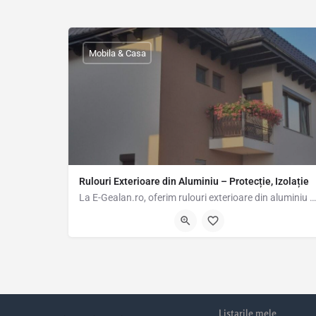
Mobila & Casa
Rulouri Exterioare din Aluminiu – Protecție, Izolație
La E-Gealan.ro, oferim rulouri exterioare din aluminiu de top, proiectate să îmbine siguranța, eficiența…
0314 187 074
Listarile mele