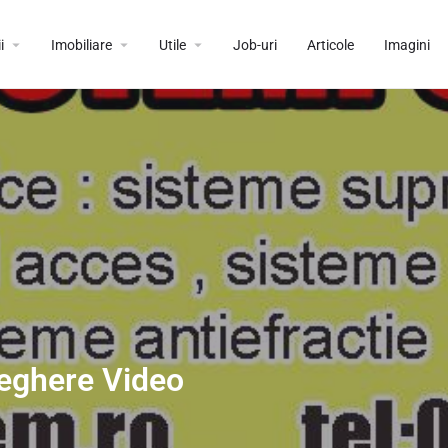
i
Imobiliare
Utile
Job-uri
Articole
Imagini
veghere Video