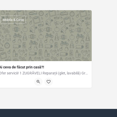
Mobila & Casa
Ai ceva de făcut prin casă?!
Ofer servicii! 1 ZUGRĂVELI Reparații (glet, lavabilă) Gresie-faianță, parchet. 2…