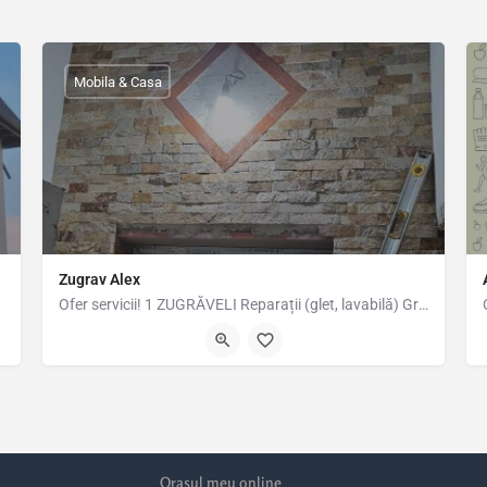
Mobila & Casa
Zugrav Alex
Ofer servicii! 1 ZUGRĂVELI Reparații (glet, lavabilă) Gresie-faianță, parchet. 2 Montaj Uși, mobilier,…
Orasul meu online