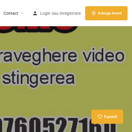
Contact
Login
sau
Inregistrare
Adauga Anunt
Favorit