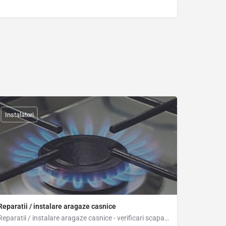
Instalatori
Reparatii / instalare aragaze casnice
Reparatii / instalare aragaze casnice - verificari scapari gaze aragaz, reglaje - curatare - schimbari duze…