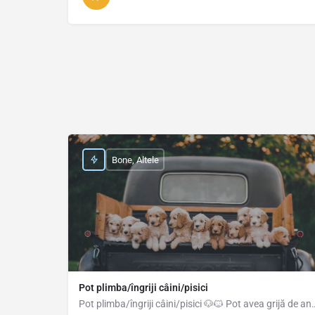
Bone, Altele
Pot plimba/îngriji câini/pisici
Pot plimba/îngriji câini/pisici 🐶🐱 Pot avea grijă de anima