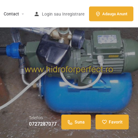
Contact
Login
sau
Inregistrare
Adauga Anunt
Telefon
Suna
Favorit
0727287077