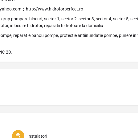
@yahoo.com ; http://www.hidroforperfect.ro
up pompare blocuri, sector 1, sector 2, sector 3, sector 4, sector 5, sector
for, inlocuire hidrofor, reparatii hidrofoare la domiciliu
pompe, reparatie panou pompe, protectie antiinundatie pompe, punere in 
PIC 2D.
Instalatori