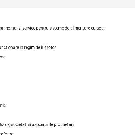
ra montaj si service pentru sisteme de alimentare cu apa :
nctionare in regim de hidrofor
ime
atie
ce, societati si asociatii de proprietari.
rofoare!