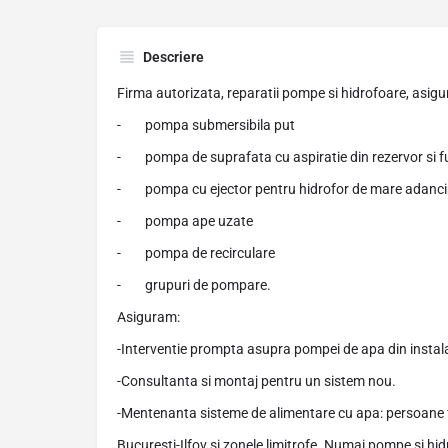
Descriere
Firma autorizata, reparatii pompe si hidrofoare, asigu
- pompa submersibila put
- pompa de suprafata cu aspiratie din rezervor si fu
- pompa cu ejector pentru hidrofor de mare adanc
- pompa ape uzate
- pompa de recirculare
- grupuri de pompare.
Asiguram:
-Interventie prompta asupra pompei de apa din instal
-Consultanta si montaj pentru un sistem nou.
-Mentenanta sisteme de alimentare cu apa: persoane fizi
Bucuresti-Ilfov si zonele limitrofe. Numai pompe si hid