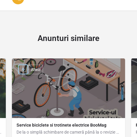
Anunturi similare
Altele
Service biciclete si trotinete electrice BooMag
le de companie/plante cât timp proprietarii sunt…
De la o simplă schimbare de cameră până la o revizie completă a bicicletei sau trotinetei electrice, la noi…