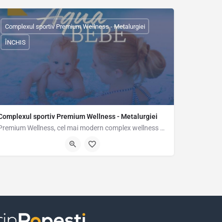
Complexul sportiv Premium Wellness - Metalurgiei
ÎNCHIS
Complexul sportiv Premium Wellness - Metalurgiei
Premium Wellness, cel mai modern complex wellness și sportiv din sectorul 4 al Capitalei, te așteaptă cu…
 26.15937