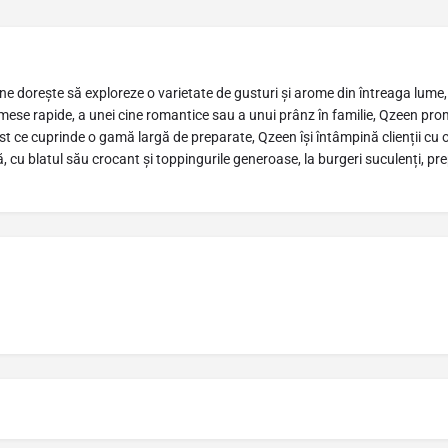
ne dorește să exploreze o varietate de gusturi și arome din întreaga lume
i mese rapide, a unei cine romantice sau a unui prânz în familie, Qzeen pr
st ce cuprinde o gamă largă de preparate, Qzeen își întâmpină clienții cu
ă, cu blatul său crocant și toppingurile generoase, la burgeri suculenți, pr