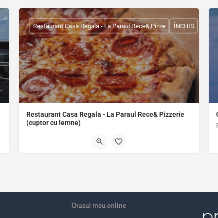
Restaurant Casa Regala - La Paraul Rece& Pizze
ÎNCHIS
Restaurant Casa Regala - La Paraul Rece& Pizzerie
(cuptor cu lemne)
Restaurant Casa Regală - La Pârâul Rece vă așteaptă cu un meniu variat de mâncare, dar și cu pizza delicioasă…
4518
Șoseaua Olteniței 26a, Popești-Leordeni 077160, Romania, 44.37991,
Orasul meu online