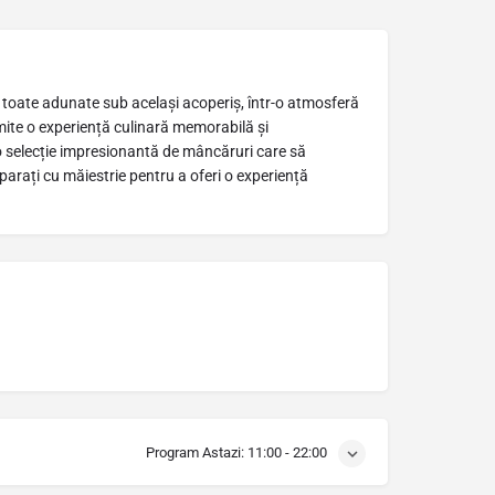
, toate adunate sub același acoperiș, într-o atmosferă
omite o experiență culinară memorabilă și
 o selecție impresionantă de mâncăruri care să
eparați cu măiestrie pentru a oferi o experiență
Program Astazi:
11:00 - 22:00