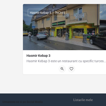
Hasmir Kebap 3
ÎNCHIS
Hasmir Kebap 3
Hasmir Kebap 3 este un restaurant cu specific turcesc situat în Popești-Leordeni, pe strada Oituz 2v. Aici…
Strada Oituz 2v, Popești-Leordeni, România, 44.36925, 26.1
Listarile mele
Urmareste-ne si pe Social Media