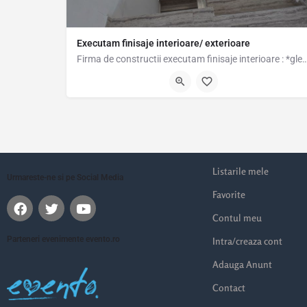
Executam finisaje interioare/ exterioare
Firma de constructii executam finisaje interioare : *glet de inc
0748940285
Listarile mele
Urmareste-ne si pe Social Media
Favorite
Contul meu
Parteneri evenimente evento.ro
Intra/creaza cont
Adauga Anunt
Contact