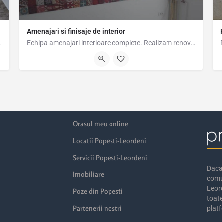
Amenajari si finisaje de interior
arcatura, *glet de…
Echipa amenajari interioare complete. Realizam renovari de apartamente, renovari de case, renovari spatii…
0720501901
Orasul meu online
Locatii Popesti-Leordeni
Servicii Popesti-Leordeni
Daca 
Imobiliare
comu
Leord
Poze din Popesti
toate
Partenerii nostri
platf