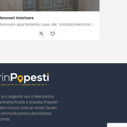
Renovari interioare
Renovam apartamente, case, vile: Instalatii electrice Instalatii sanitare Montaj parchet,…
0747338158
ai o sugestie sau o idee pentru
nitatea locala a orasului Popesti-
eni ne poti scrie un email, facem
 eforturile pentru dezvoltarea
ormei.