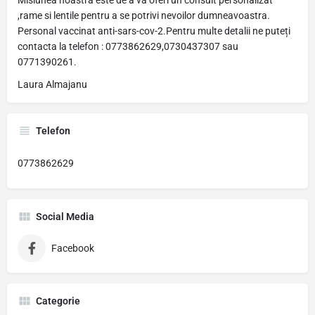
Misiunea noastra este de a va oferi un consult personalizat
,rame si lentile pentru a se potrivi nevoilor dumneavoastra.
Personal vaccinat anti-sars-cov-2.Pentru multe detalii ne puteți
contacta la telefon : 0773862629,0730437307 sau
0771390261.
Laura Almajanu
Telefon
0773862629
Social Media
Facebook
Categorie