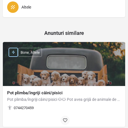
Altele
Anunturi similare
Bone, Altele
Pot plimba/îngriji câini/pisici
Pot plimba/îngriji câini/pisici 🐶🐱 Pot avea grijă de animale de companie/plante cât timp proprietarii sunt…
0744270459