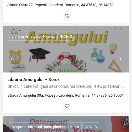
Strada Oituz 77, Popesti-Leordeni, Romania, 44.37513, 26.14870
Libraria Amurgului + Xerox
ÎNCHIS
Libraria Amurgului + Xerox
Un loc in care poti gasi de la consumabilele unui elev, puzzle-uri pentru cei mici, inclusiv sa te…
Strada Amurgului 30a, Popești-Leordeni, Romania, 44.37336, 26.15001
Magazin Universal mase plastice + Xerox
ÎNCHIS