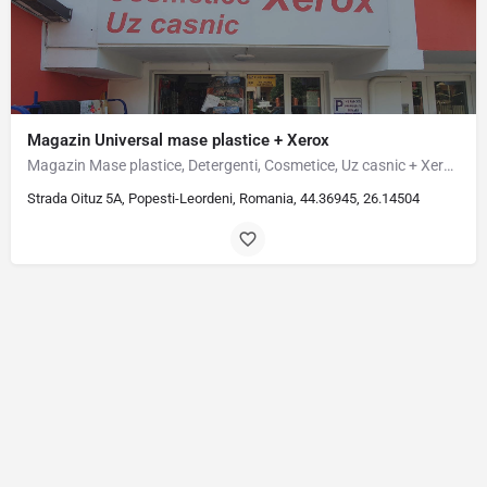
Magazin Universal mase plastice + Xerox
Magazin Mase plastice, Detergenti, Cosmetice, Uz casnic + Xerox situat pe str. Oituz nr. 5A, Popesti Leordeni.
Strada Oituz 5A, Popesti-Leordeni, Romania, 44.36945, 26.14504