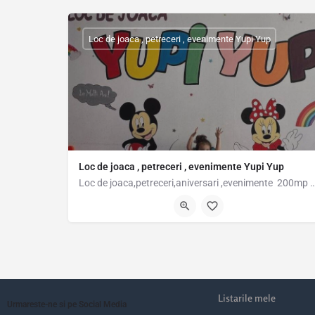
Loc de joaca , petreceri , evenimente Yupi Yup
Loc de joaca , petreceri , evenimente Yupi Yup
Loc de joaca,petreceri,aniversari ,evenimente 200mp Popești Leor
Drumul Fermei 97, Popesti-Leordeni, Romania, 44.36754, 2
Listarile mele
Urmareste-ne si pe Social Media