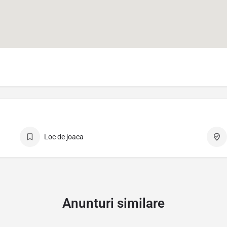
a
Loc de joaca
Anunturi similare