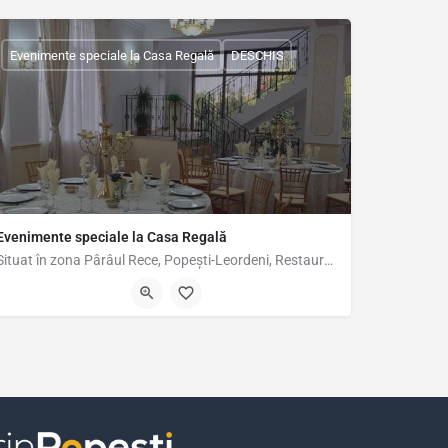
Evenimente speciale la Casa Regală
DESCHIS
Evenimente speciale la Casa Regală
Situat în zona Pârâul Rece, Popești-Leordeni, Restaurantul Casa Regală reprezintă cadrul ideal pentru…
Șoseaua Olteniței 26A, Popești-Leordeni 077160, Romania, 44.37993, 26.15961