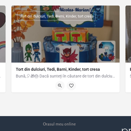
Tort din dulciuri, Tedi, Barni, Kinder, tort cresa
Tort din dulciuri, Tedi, Barni, Kinder, tort cresa
deni Drumul Fermei…
Bună,🎈🎁🎂 Dacă sunteți în căutare de tort din dulciuri ambalate pentru creșă, gradiniță, școală, petrecere…
6.15157
Strada Amurgului, Popești-Leordeni, România, 44.37172, 26.14905
Orasul meu online