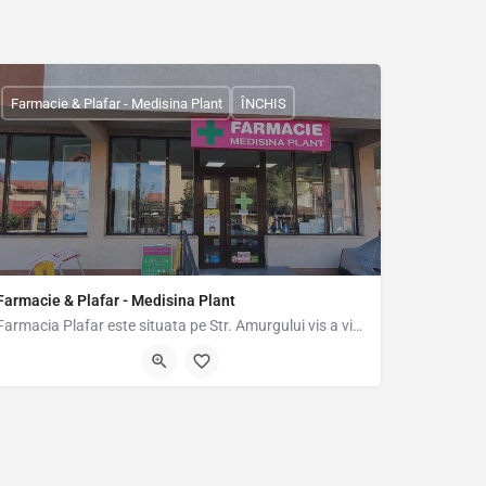
Farmacie & Plafar - Medisina Plant
ÎNCHIS
Farmacie & Plafar - Medisina Plant
Farmacia Plafar este situata pe Str. Amurgului vis a vis de La Strada Mall
6.14791
Strada Amurgului 29bis, Popești-Leordeni, Romania, 44.37211, 26.14961