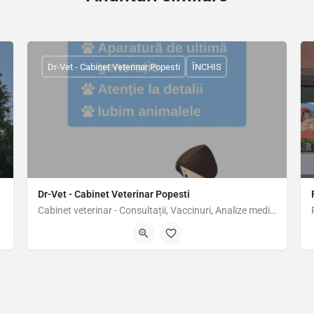
Dr-Vet - Cabinet Veterinar Popesti
ÎNCHIS
Dr-Vet - Cabinet Veterinar Popesti
Cabinet veterinar - Consultații, Vaccinuri, Analize medicale, Tratamente
3, 26.15806
Str. Popești Vest 24, Popești-Leordeni 077160, România, 44.36367, 2