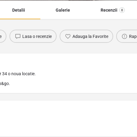
Detalii
Galerie
Recenzii
0
e
Lasa o recenzie
Adauga la Favorite
Rap
 34 o noua locatie.
op&go.