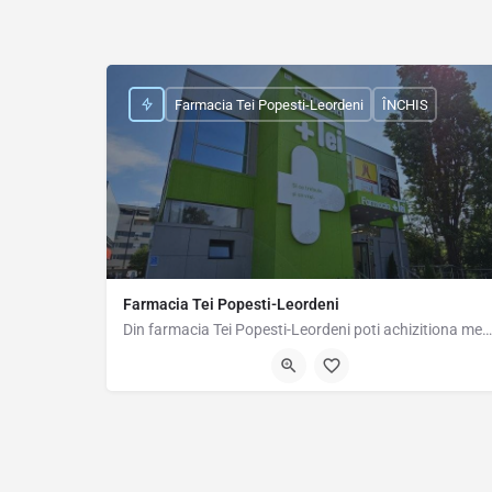
Farmacia Tei Popesti-Leordeni
ÎNCHIS
Farmacia Tei Popesti-Leordeni
Din farmacia Tei Popesti-Leordeni poti achizitiona medicamente eliberate cu sau fara prescriptie medicala,…
Șoseaua Olteniței 27a, Popesti-Leordeni, Romania, 44.3805