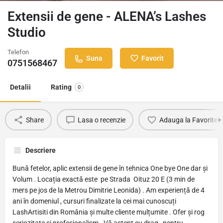
Extensii de gene - ALENA’s Lashes
Studio
Telefon
Suna
Favorit
0751568467
Detalii
Rating
0
Share
Lasa o recenzie
Adauga la Favorite
Descriere
Bună fetelor, aplic extensii de gene în tehnica One bye One dar și
Volum . Locația exactă este pe Strada Oituz 20 E (3 min de
mers pe jos de la Metrou Dimitrie Leonida) . Am experiență de 4
ani în domeniul , cursuri finalizate la cei mai cunoscuți
LashArtisiti din România și multe cliente mulțumite . Ofer și rog