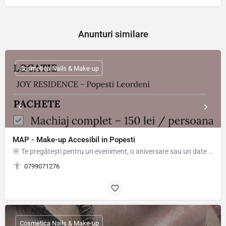
Anunturi similare
Cosmetica Nails & Make-up
MAP - Make-up Accesibil in Popesti
🌸 Te pregătești pentru un eveniment, o aniversare sau un date special? Poate nu ai timp, produse sau răbdare…
0799071276
Cosmetica Nails & Make-up