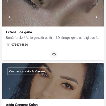
Extensii de gene
Bună fetelor! Aplic gene fir cu fir 1-3D ,finuțe, gene care îți pun în evidenta frumusețea ochilor și de…
0786715850
Cosmetica Nails & Make-up
Adda Concept Salon