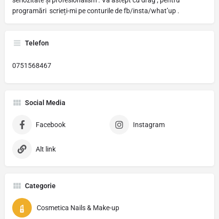
seriozitate și profesionalism . Vă astept cu drag , pentru
programări scrieți-mi pe conturile de fb/insta/what’up .
Telefon
0751568467
Social Media
Facebook
Instagram
Alt link
Categorie
Cosmetica Nails & Make-up