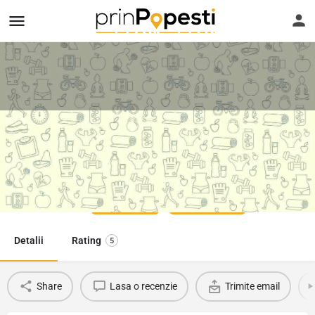
Electrician Tudor Mihnea Paul
Telefon
Suna
Favorit
0755036590
Detalii
Rating
5
Share
Lasa o recenzie
Trimite email