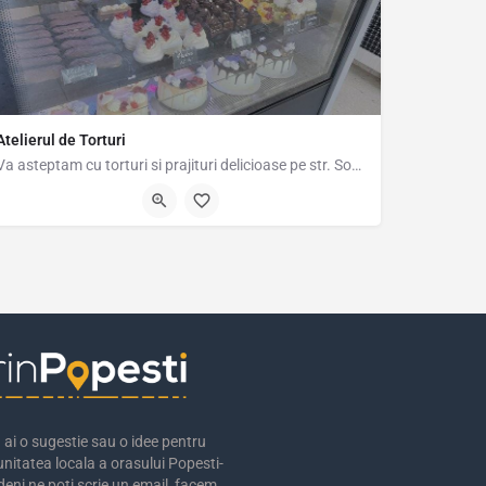
Atelierul de Torturi
Va asteptam cu torturi si prajituri delicioase pe str. Sos. Oltenitei nr 24 In Popesti Leordeni Avem si…
Şoseaua Olteniţei 24, Popesti-Leordeni, Romania, 44.36741, 26.18665
ai o sugestie sau o idee pentru
nitatea locala a orasului Popesti-
eni ne poti scrie un email, facem