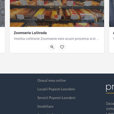
Zoomserie LaStrada
tale, de la…
Vestita cofetarie Zoomserie este acum prezenta si in Popesti-Leordeni, in complexul comercial LaStrada…
 26.14934
Strada Amurgului 34, Popesti-Leordeni, Romania, 44.37295, 26.14871
Orasul meu online
Locatii Popesti-Leordeni
Servicii Popesti-Leordeni
Daca 
Imobiliare
comu
Leord