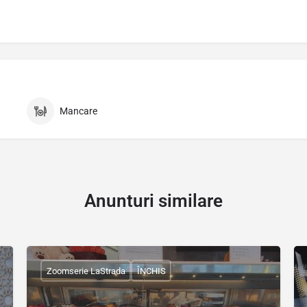
Mancare
Anunturi similare
Zoomserie LaStrada
ÎNCHIS