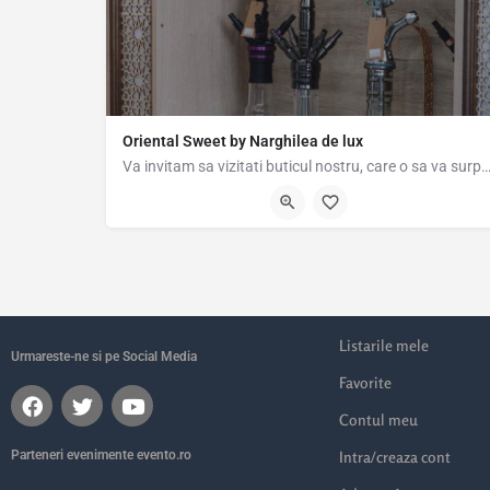
Oriental Sweet by Narghilea de lux
Va invitam sa vizitati buticul nostru, care o sa va surprinda cu o gama variata de produse orien
Strada Amurgului 31, Popești-Leordeni, România, 44.37169,
Listarile mele
Urmareste-ne si pe Social Media
Favorite
Contul meu
Parteneri evenimente evento.ro
Intra/creaza cont