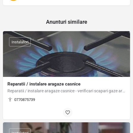
Anunturi similare
Instalatori
Reparatii / instalare aragaze casnice
Reparatii / instalare aragaze casnice - verificari scapari gaze aragaz, reglaje - curatare - schimbari duze…
0770875739