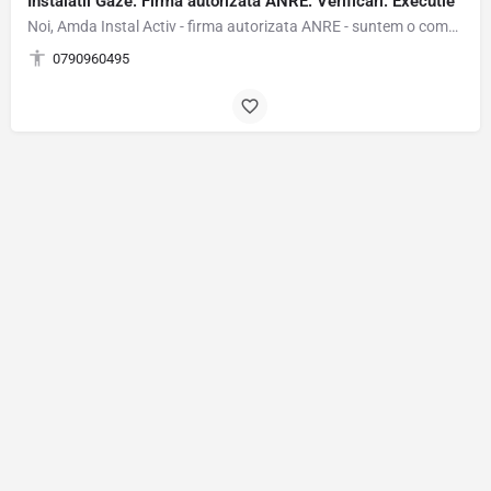
Instalatii Gaze. Firma autorizata ANRE. Verificari. Executie
Noi, Amda Instal Activ - firma autorizata ANRE - suntem o companie de TOP specializata in proiectarea,…
0790960495