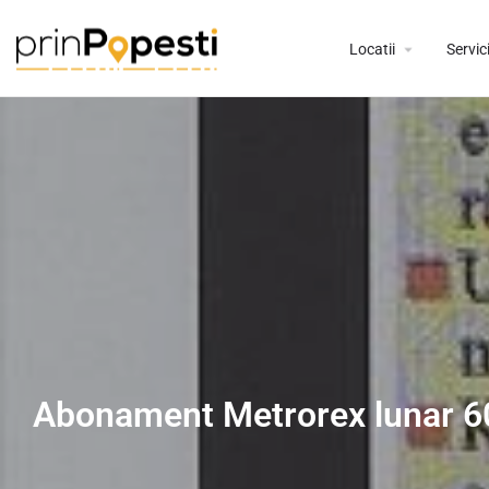
Locatii
Servici
Abonament Metrorex lunar 6