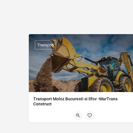
Transport
Transport Moloz Bucuresti si Ilfov -MarTrans
Construct
"MarTrans Construct Contact oferă servicii de : -transport moloz Bucuresti - transport moloz…
0743 893 506