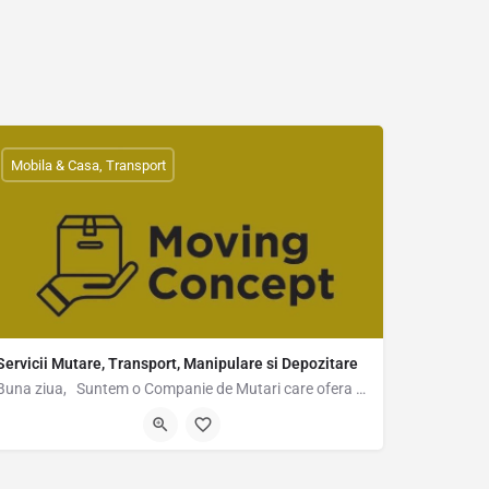
Mobila & Casa, Transport
Servicii Mutare, Transport, Manipulare si Depozitare
Buna ziua, Suntem o Companie de Mutari care ofera servicii personalizate in functie de…
0740467056