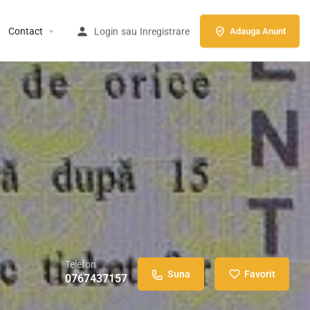
Contact
Login
sau
Inregistrare
Adauga Anunt
Telefon
Suna
Favorit
0767437157