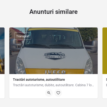
Anunturi similare
Transport
Tractări autoturisme, autoutilitare
Tractări autoturisme, dubite, autoutilitare. Cabina 7 locuri. Se poate transporta și pasagerii din…
0761 123 321